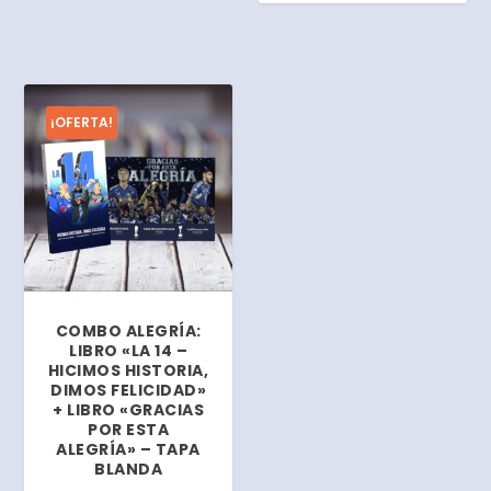
p
r
r
e
e
c
c
i
i
o
¡OFERTA!
o
o
a
r
c
i
t
g
u
i
a
n
l
a
e
l
COMBO ALEGRÍA:
s
e
LIBRO «LA 14 –
:
r
HICIMOS HISTORIA,
DIMOS FELICIDAD»
$
a
+ LIBRO «GRACIAS
:
POR ESTA
2
$
ALEGRÍA» – TAPA
BLANDA
1