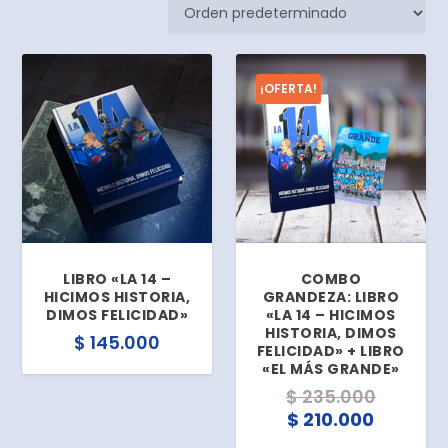
¡OFERTA!
LIBRO «LA 14 –
COMBO
HICIMOS HISTORIA,
GRANDEZA: LIBRO
DIMOS FELICIDAD»
«LA 14 – HICIMOS
HISTORIA, DIMOS
$
145.000
FELICIDAD» + LIBRO
«EL MÁS GRANDE»
E
$
235.000
E
l
$
210.000
l
p